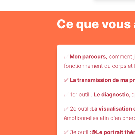
Ce que vous 
✅
 Mon parcours
, comment j'
fonctionnement du corps et la
✅ 
La transmission de ma pr
✅ 1er outil : 
Le diagnostic, 
q
✅ 2e outil :
La visualisation
émotionnelles afin d'en cher
✅ 3e outil :
©Le portrait thé