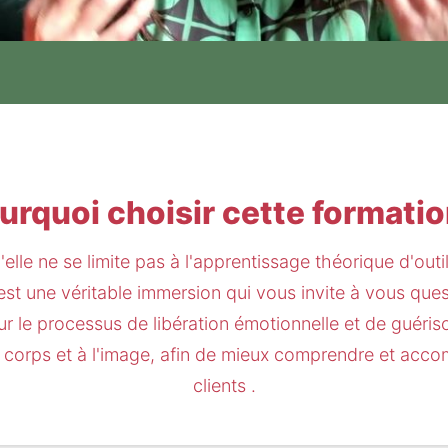
urquoi choisir cette formatio
elle ne se limite pas à l'apprentissage théorique d'outils
est une véritable immersion qui vous invite à vous ques
r le processus de libération émotionnelle et de guériso
au corps et à l'image, afin de mieux comprendre et acc
clients .