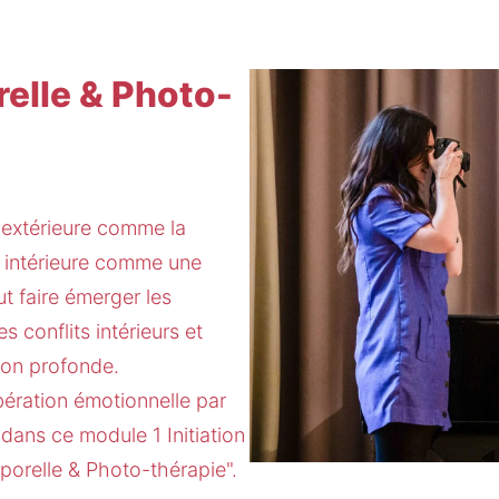
relle & Photo-
 extérieure comme la 
u intérieure comme une 
t faire émerger les 
 conflits intérieurs et 
on profonde.
bération émotionnelle par 
dans ce module 1 Initiation 
porelle & Photo-thérapie".